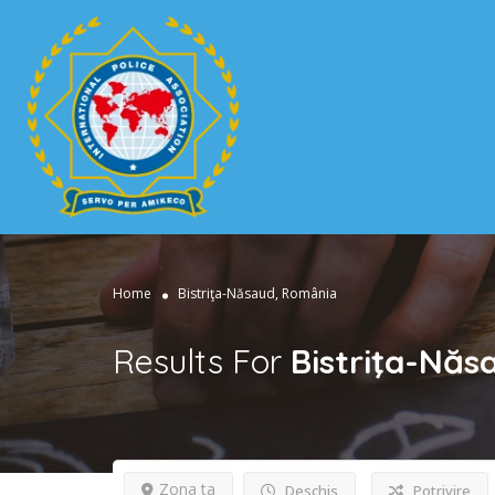
Home
Bistriţa-Năsaud, România
Results For
Bistriţa-Nă
Zona ta
Deschis
Potrivire