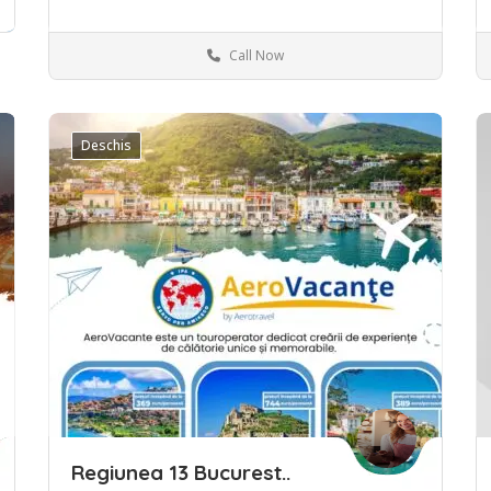
Call Now
Deschis
Save
S
Regiunea 13 Bucurest..