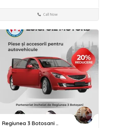
Call Now
ave
Regiunea 3 Botosani ..