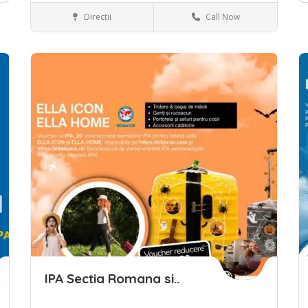
Directii
Call Now
Save
S
IPA Sectia Romana si..