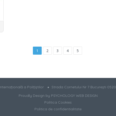
1
2
3
4
5
ternațională a Polițiștilor
Strada Cornetului Nr 7 București 052
Proudly Design by
PSYCHOLOGY WEB DESIGN
Politica Cookies
Politica de confidentialitate