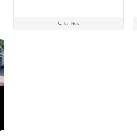
Call Now
Save
S