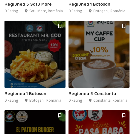
Regiunea 5 Satu Mare
Regiunea 1 Botosani
0 Rating
Satu Mare, România
0 Rating
Botoșani, România
Regiunea 1 Botosani
Regiunea 5 Constanta
0 Rating
Botoșani, România
0 Rating
Constanța, România