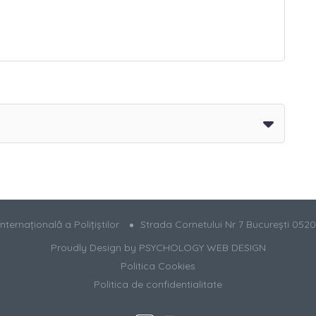
ternațională a Polițiștilor
Strada Cornetului Nr 7 București 052
Proudly Design by
PSYCHOLOGY WEB DESIGN
Politica Cookies
Politica de confidentialitate