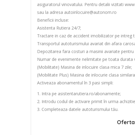
asiguratorul vinovatului. Pentru detalii vizitati w
sau la adresa autoinlocuire@autonom.ro
Beneficii incluse:
Asistenta Rutiera 24/7;
Tractare in caz de accident imobilizator pe intreg t
Transportul autoturismului avariat din afara carosab
Depozitarea fara costuri a masinii avariate pentru
Numar de evenimente nelimitate pe toata durata val
(Mobilitate) Masina de inlocuire clasa mica 7 zile;
(Mobilitate Plus) Masina de inlocurie clasa similara 
Activeaza abonamentul în 3 pasi simpli:
1. Intra pe asistentarutiera.ro/abonamente;
2. Introdu codul de activare primit în urma achizit
3. Completeaza datele autoturismului tău.
Oferta