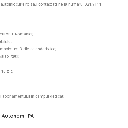
ww.autoinlocuire.ro sau contactati-ne la numarul 021.9111
eritoriul Romaniei;
ilului;
 maximum 3 zile calendaristice;
abilitatii;
10 zile.
iei abonamentului în campul dedicat;
-Autonom-IPA