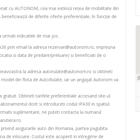
eriat cu AUTONOM, cea mai extinsă rețea de mobilitate din
eneficiează de diferite oferte preferențiale, în funcție de
urmati indicatiile de mai jos.
A30 prin email la adresa rezervari@autonom.ro, impreuna
ocatia si data de predare/preluare) si beneficiati de o
eavoastra la adresa autorulate@autonom.ro si obtineti
i model din flota de AutoRulate, iar un angajat Autonom va
ratuit. Obtineti tarifele preferentiale accesand site-ul
bonamentul dorit si introduceti codul IPA30 in spatiul
ormatii suplimentare, ne puteti contacta la numarul
rutiera.ro.
vind asigurarile auto din Romania, partea pagubita
na de inlocuire. Costul este acoperit in intregime de