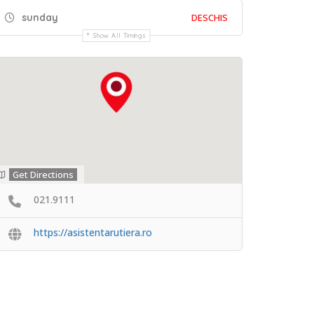
sunday
DESCHIS
Show All Timings
Get Directions
021.9111
https://asistentarutiera.ro