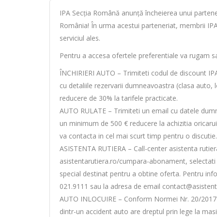
IPA Secția Română anunță încheierea unui parten
România! În urma acestui parteneriat, membrii IPA b
serviciul ales.
Pentru a accesa ofertele preferentiale va rugam sa 
ÎNCHIRIERI AUTO – Trimiteti codul de discount IP
cu detaliile rezervarii dumneavoastra (clasa auto, l
reducere de 30% la tarifele practicate.
AUTO RULATE – Trimiteti un email cu datele dumn
un minimum de 500 € reducere la achizitia oricaru
va contacta in cel mai scurt timp pentru o discutie.
ASISTENTA RUTIERA – Call-center asistenta rutiera g
asistentarutiera.ro/cumpara-abonament, selectati a
special destinat pentru a obtine oferta. Pentru inf
021.9111 sau la adresa de email contact@asistenta
AUTO INLOCUIRE – Conform Normei Nr. 20/2017 pri
dintr-un accident auto are dreptul prin lege la masi